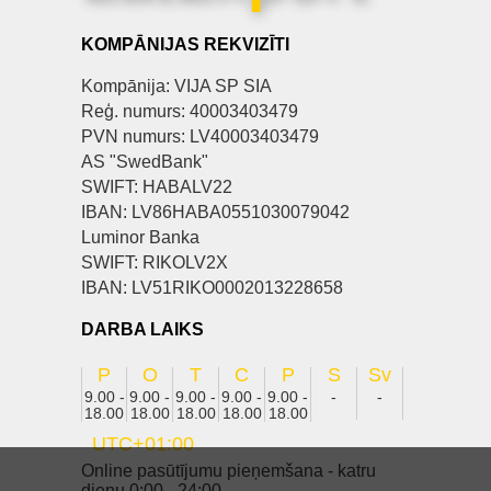
KOMPĀNIJAS REKVIZĪTI
Kompānija: VIJA SP SIA
Reģ. numurs: 40003403479
PVN numurs: LV40003403479
AS "SwedBank"
SWIFT: HABALV22
IBAN: LV86HABA0551030079042
Luminor Banka
SWIFT: RIKOLV2X
IBAN: LV51RIKO0002013228658
DARBA LAIKS
P
O
T
C
P
S
Sv
9.00 -
9.00 -
9.00 -
9.00 -
9.00 -
-
-
18.00
18.00
18.00
18.00
18.00
UTC+01:00
Online pasūtījumu pieņemšana - katru
dienu 0:00 - 24:00