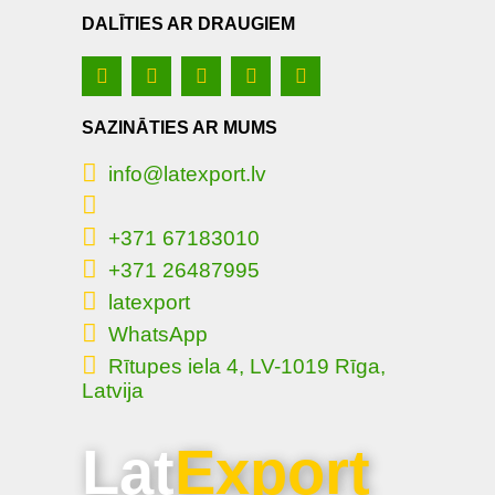
DALĪTIES AR DRAUGIEM
SAZINĀTIES AR MUMS
info@latexport.lv
+371 67183010
+371 26487995
latexport
WhatsApp
Rītupes iela 4, LV-1019 Rīga,
Latvija
Lat
Export