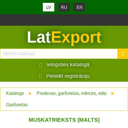
LV
RU
EN
Lat
Export
Ielogoties katalogā
Pieteikt registrāciju
Katalogs
►
Piedevas, garšvielas, mērces, etiķi
►
Garšvielas
MUSKATRIEKSTS (MALTS)