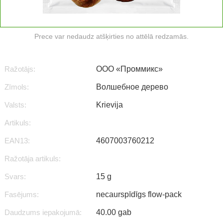
Prece var nedaudz atšķirties no attēlā redzamās.
Ražotājs:
ООО «Проммикс»
Zīmols:
Волшебное дерево
Valsts:
Krievija
Artikuls:
EAN13:
4607003760212
Ražotāja artikuls:
Svars:
15 g
Fasējums:
necaurspīdīgs flow-pack
Daudzums iepakojumā:
40.00 gab