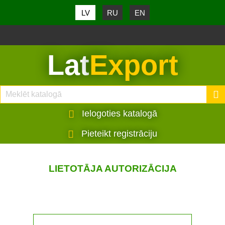
LV
RU
EN
Lat
Export
Ielogoties katalogā
Pieteikt registrāciju
LIETOTĀJA AUTORIZĀCIJA