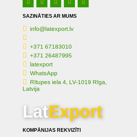
SAZINĀTIES AR MUMS
info@latexport.lv
+371 67183010
+371 26487995
latexport
WhatsApp
Rītupes iela 4, LV-1019 Rīga,
Latvija
Lat
Export
KOMPĀNIJAS REKVIZĪTI