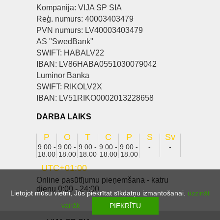
Kompānija: VIJA SP SIA
Reģ. numurs: 40003403479
PVN numurs: LV40003403479
AS "SwedBank"
SWIFT: HABALV22
IBAN: LV86HABA0551030079042
Luminor Banka
SWIFT: RIKOLV2X
IBAN: LV51RIKO0002013228658
DARBA LAIKS
P
O
T
C
P
S
Sv
9.00 -
9.00 -
9.00 -
9.00 -
9.00 -
-
-
18.00
18.00
18.00
18.00
18.00
UTC+01:00
Online pasūtījumu pieņemšana - katru
dienu 0:00 - 24:00
Lietojot mūsu vietni, Jūs piekrītat sīkdatņu izmantošanai.
uzzināt
vairāk