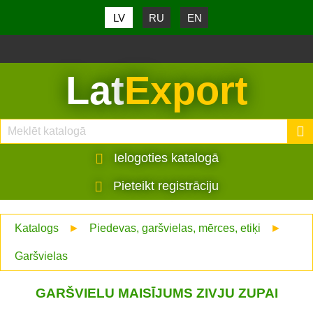
LV
RU
EN
Lat
Export
Ielogoties katalogā
Pieteikt registrāciju
Katalogs
►
Piedevas, garšvielas, mērces, etiķi
►
Garšvielas
GARŠVIELU MAISĪJUMS ZIVJU ZUPAI