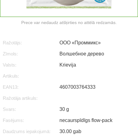
Prece var nedaudz atšķirties no attēlā redzamās.
Ražotājs:
ООО «Проммикс»
Zīmols:
Волшебное дерево
Valsts:
Krievija
Artikuls:
EAN13:
4607003764333
Ražotāja artikuls:
Svars:
30 g
Fasējums:
necaurspīdīgs flow-pack
Daudzums iepakojumā:
30.00 gab