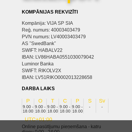
KOMPĀNIJAS REKVIZĪTI
Kompānija: VIJA SP SIA
Reģ. numurs: 40003403479
PVN numurs: LV40003403479
AS "SwedBank"
SWIFT: HABALV22
IBAN: LV86HABA0551030079042
Luminor Banka
SWIFT: RIKOLV2X
IBAN: LV51RIKO0002013228658
DARBA LAIKS
P
O
T
C
P
S
Sv
9.00 -
9.00 -
9.00 -
9.00 -
9.00 -
-
-
18.00
18.00
18.00
18.00
18.00
UTC+01:00
Online pasūtījumu pieņemšana - katru
dienu 0:00 - 24:00