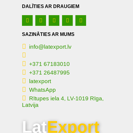
DALĪTIES AR DRAUGIEM
SAZINĀTIES AR MUMS
info@latexport.lv
+371 67183010
+371 26487995
latexport
WhatsApp
Rītupes iela 4, LV-1019 Rīga,
Latvija
Lat
Export