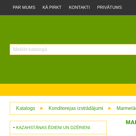
PAR MUMS
KĀ PIRKT
KONTAKTI
PRIVĀTUMS
Katalogs
►
Konditorejas izstrādājumi
►
Marmelā
MA
KAZAHSTĀNAS ĒDIENI UN DZĒRIENI