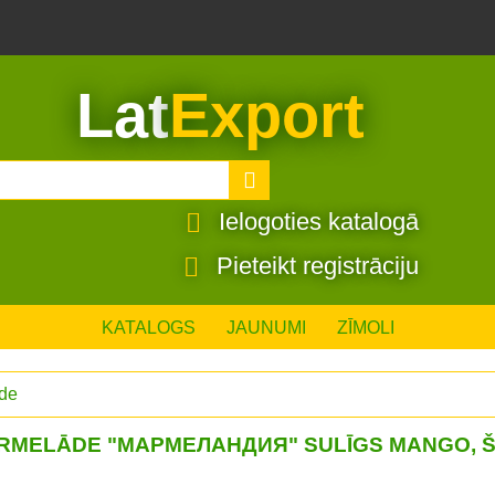
Lat
Export
Ielogoties katalogā
Pieteikt registrāciju
KATALOGS
JAUNUMI
ZĪMOLI
de
RMELĀDE "МАРМЕЛАНДИЯ" SULĪGS MANGO, 