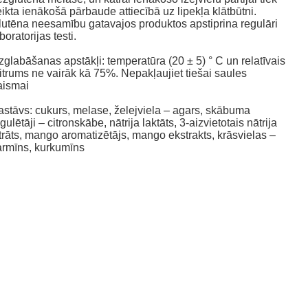
ikta ienākošā pārbaude attiecībā uz lipekļa klātbūtni.
lutēna neesamību gatavajos produktos apstiprina regulāri
boratorijas testi.
zglabāšanas apstākļi: temperatūra (20 ± 5) ° C un relatīvais
itrums ne vairāk kā 75%. Nepakļaujiet tiešai saules
aismai
astāvs: cukurs, melase, želejviela – agars, skābuma
gulētāji – citronskābe, nātrija laktāts, 3-aizvietotais nātrija
itrāts, mango aromatizētājs, mango ekstrakts, krāsvielas –
armīns, kurkumīns