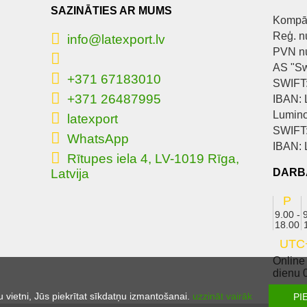
SAZINĀTIES AR MUMS
Kompān
Reģ. n
info@latexport.lv
PVN n
AS "S
+371 67183010
SWIFT
+371 26487995
IBAN:
Lumino
latexport
SWIFT
WhatsApp
IBAN:
Rītupes iela 4, LV-1019 Rīga,
Latvija
DARB
P
9.00 -
18.00
UTC
Online
dienu 0
u vietni, Jūs piekrītat sīkdatņu izmantošanai.
uzzināt vairāk