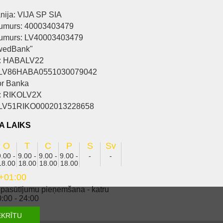
ija: VIJA SP SIA
umurs: 40003403479
umurs: LV40003403479
wedBank"
: HABALV22
 LV86HABA0551030079042
r Banka
: RIKOLV2X
 LV51RIKO0002013228658
A LAIKS
O
T
C
P
S
Sv
9.00 -
9.00 -
9.00 -
9.00 -
-
-
18.00
18.00
18.00
18.00
+01:00
 pasūtījumu pieņemšana - katru
:00 - 24:00