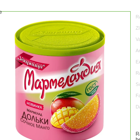
Ra
Zī
Va
Ar
E
Ra
S
F
D
R
be