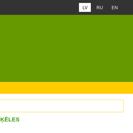
LV
RU
EN
ŠĶĒLES