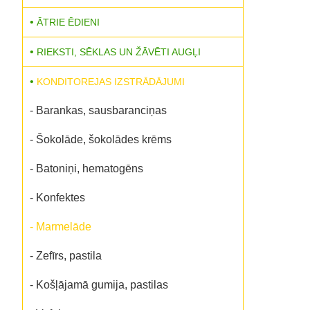
ĀTRIE ĒDIENI
RIEKSTI, SĒKLAS UN ŽĀVĒTI AUGĻI
KONDITOREJAS IZSTRĀDĀJUMI
- Barankas, sausbaranciņas
- Šokolāde, šokolādes krēms
- Batoniņi, hematogēns
- Konfektes
- Marmelāde
- Zefīrs, pastila
- Košļājamā gumija, pastilas