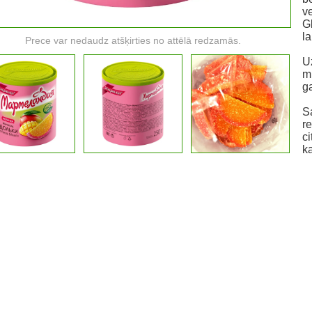
ve
G
la
Prece var nedaudz atšķirties no attēlā redzamās.
U
m
g
S
re
c
k