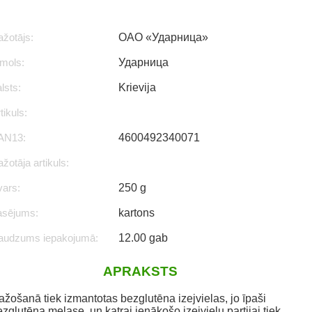
žotājs:
ОАО «Ударница»
mols:
Ударница
lsts:
Krievija
tikuls:
AN13:
4600492340071
žotāja artikuls:
vars:
250 g
asējums:
kartons
audzums iepakojumā:
12.00 gab
APRAKSTS
ažošanā tiek izmantotas bezglutēna izejvielas, jo īpaši
zglutēna melase, un katrai ienākošo izejvielu partijai tiek