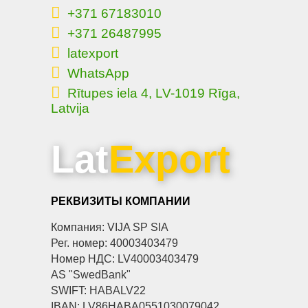
+371 67183010
+371 26487995
latexport
WhatsApp
Rītupes iela 4, LV-1019 Rīga,
Latvija
Lat
Export
РЕКВИЗИТЫ КОМПАНИИ
Компания: VIJA SP SIA
Рег. номер: 40003403479
Номер НДС: LV40003403479
AS "SwedBank"
SWIFT: HABALV22
IBAN: LV86HABA0551030079042