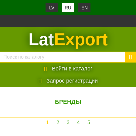
LV
RU
EN
Lat
Export
Войти в каталог
Запрос регистрации
БРЕНДЫ
1
2
3
4
5