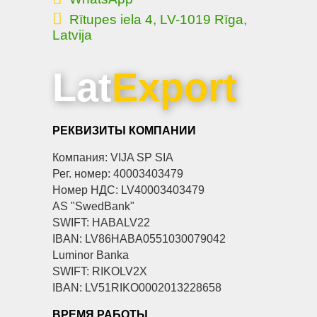
Rītupes iela 4, LV-1019 Rīga,
Latvija
Lat
Export
РЕКВИЗИТЫ КОМПАНИИ
Компания: VIJA SP SIA
Рег. номер: 40003403479
Номер НДС: LV40003403479
AS "SwedBank"
SWIFT: HABALV22
IBAN: LV86HABA0551030079042
Luminor Banka
SWIFT: RIKOLV2X
IBAN: LV51RIKO0002013228658
ВРЕМЯ РАБОТЫ