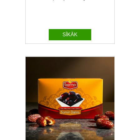
SĪKĀK