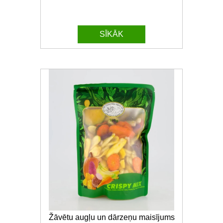
SĪKĀK
Žāvētu augļu un dārzeņu maisījums