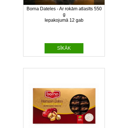
Borna Dateles - Ar rokām atlasīts 550
g
Iepakojumā 12 gab
SĪKĀK