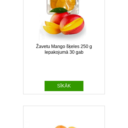
Žavetu Mango šķeles 250 g
Iepakojumā 30 gab
SĪKĀK