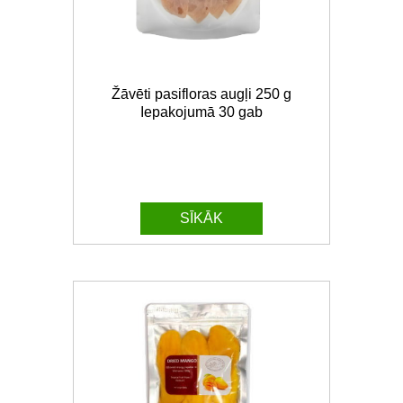
Žāvēti pasifloras augļi 250 g
Iepakojumā 30 gab
SĪKĀK