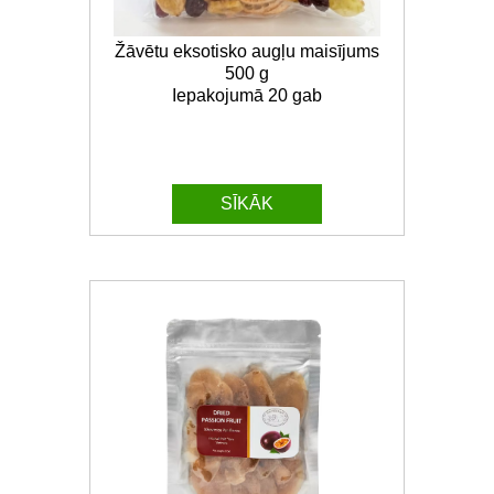
Žāvētu eksotisko augļu maisījums
500 g
Iepakojumā 20 gab
SĪKĀK