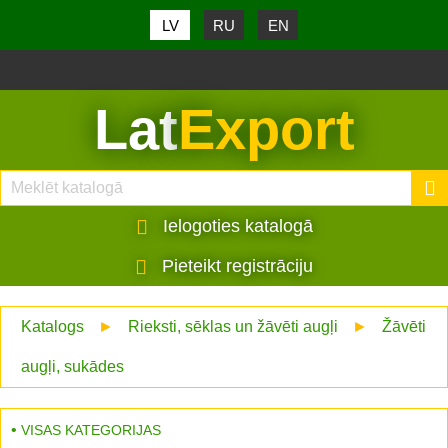
LV
RU
EN
Lat
Export
Ielogoties katalogā
Pieteikt registrāciju
Katalogs
►
Rieksti, sēklas un žāvēti augļi
►
Žāvēti
augļi, sukādes
VISAS KATEGORIJAS