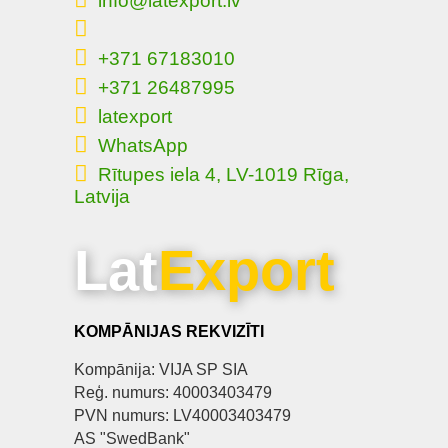
info@latexport.lv
+371 67183010
+371 26487995
latexport
WhatsApp
Rītupes iela 4, LV-1019 Rīga,
Latvija
Lat
Export
KOMPĀNIJAS REKVIZĪTI
Kompānija: VIJA SP SIA
Reģ. numurs: 40003403479
PVN numurs: LV40003403479
AS "SwedBank"