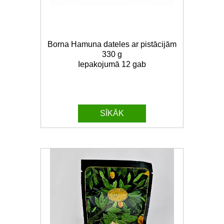
Borna Hamuna dateles ar pistācijām
330 g
Iepakojumā 12 gab
SĪKĀK