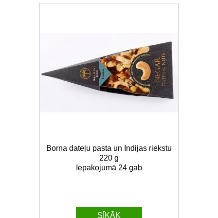
Borna dateļu pasta un Indijas riekstu
220 g
Iepakojumā 24 gab
SĪKĀK