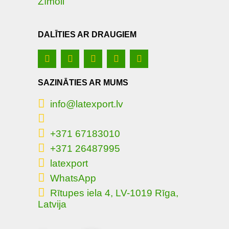
Zīmoli
DALĪTIES AR DRAUGIEM
SAZINĀTIES AR MUMS
info@latexport.lv
+371 67183010
+371 26487995
latexport
WhatsApp
Rītupes iela 4, LV-1019 Rīga,
Latvija