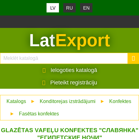
LV
RU
EN
Lat
Export
Ielogoties katalogā
Pieteikt registrāciju
Katalogs
►
Konditorejas izstrādājumi
►
Konfektes
►
Fasētas konfektes
GLAZĒTAS VAFEĻU KONFEKTES "СЛАВЯНКА"
"ЕГИПЕТСКИЕ НОЧИ"