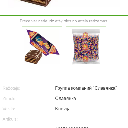
Prece var nedaudz atšķirties no attēlā redzamās.
Ražotājs:
Группа компаний "Славянка"
Zīmols:
Славянка
Valsts:
Krievija
Artikuls: