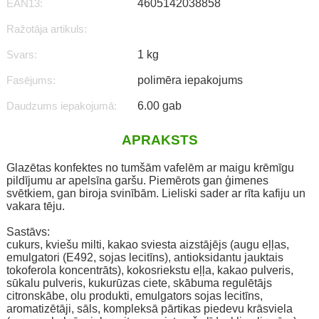
EAN13:
4605142038858
Ražotāja artikuls:
Svars:
1 kg
Fasējums:
polimēra iepakojums
Daudzums iepakojumā:
6.00 gab
APRAKSTS
Glazētas konfektes no tumšām vafelēm ar maigu krēmīgu
pildījumu ar apelsīna garšu. Piemērots gan ģimenes
svētkiem, gan biroja svinībām. Lieliski sader ar rīta kafiju un
vakara tēju.
Sastāvs:
cukurs, kviešu milti, kakao sviesta aizstājējs (augu eļļas,
emulgatori (E492, sojas lecitīns), antioksidantu jauktais
tokoferola koncentrāts), kokosriekstu eļļa, kakao pulveris,
sūkalu pulveris, kukurūzas ciete, skābuma regulētājs
citronskābe, olu produkti, emulgators sojas lecitīns,
aromatizētāji, sāls, kompleksā pārtikas piedevu krāsviela