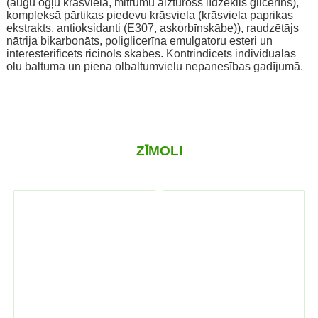
(augu ogļu krāsviela, mitrumu aizturošs līdzeklis glicerīns),
kompleksā pārtikas piedevu krāsviela (krāsviela paprikas
ekstrakts, antioksidanti (E307, askorbīnskābe)), raudzētājs
nātrija bikarbonāts, poliglicerīna emulgatoru esteri un
interesterificēts ricinols skābes. Kontrindicēts individuālas
olu baltuma un piena olbaltumvielu nepanesības gadījumā.
ZĪMOLI