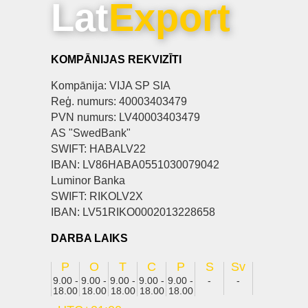
Lat
Export
KOMPĀNIJAS REKVIZĪTI
Kompānija: VIJA SP SIA
Reģ. numurs: 40003403479
PVN numurs: LV40003403479
AS "SwedBank"
SWIFT: HABALV22
IBAN: LV86HABA0551030079042
Luminor Banka
SWIFT: RIKOLV2X
IBAN: LV51RIKO0002013228658
DARBA LAIKS
P
O
T
C
P
S
Sv
9.00 -
9.00 -
9.00 -
9.00 -
9.00 -
-
-
18.00
18.00
18.00
18.00
18.00