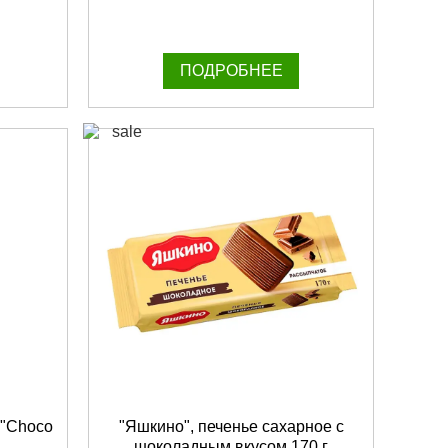
ПОДРОБНЕЕ
 "Choco
"Яшкино", печенье сахарное с
шоколадным вкусом 170 г