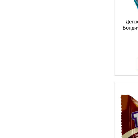
Детс
Бонди