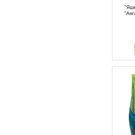
"Яшк
"Анг