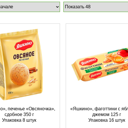
о», печенье «Овсяночка»,
«Яшкино», фаготтини с я
сдобное 350 г
джемом 125 г
Упаковка 8 штук
Упаковка 16 штук