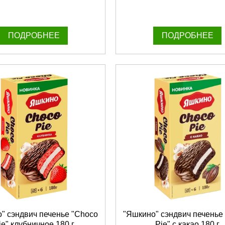
ПОДРОБНЕЕ
ПОДРОБНЕЕ
" сэндвич печенье "Choco
"Яшкино" сэндвич печенье
ie" клубничное 180 г
Pie" с какао 180 г