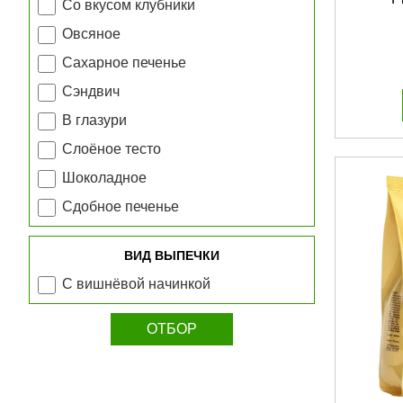
Со вкусом клубники
Овсяное
Сахарное печенье
Сэндвич
В глазури
Слоёное тесто
Шоколадное
Сдобное печенье
ВИД ВЫПЕЧКИ
С вишнёвой начинкой