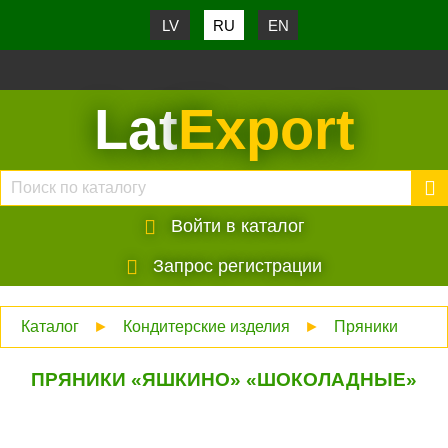
LV
RU
EN
Lat
Export
Войти в каталог
Запрос регистрации
Каталог
►
Кондитерские изделия
►
Пряники
ПРЯНИКИ «ЯШКИНО» «ШОКОЛАДНЫЕ»