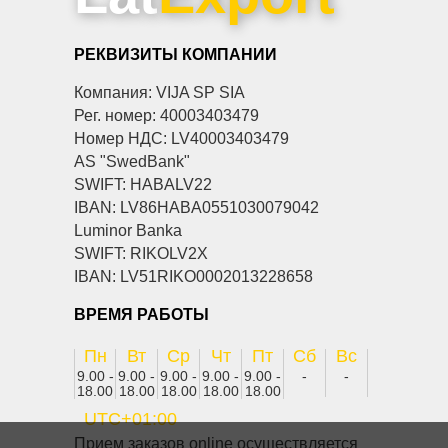
РЕКВИЗИТЫ КОМПАНИИ
Компания: VIJA SP SIA
Рег. номер: 40003403479
Номер НДС: LV40003403479
AS "SwedBank"
SWIFT: HABALV22
IBAN: LV86HABA0551030079042
Luminor Banka
SWIFT: RIKOLV2X
IBAN: LV51RIKO0002013228658
ВРЕМЯ РАБОТЫ
Пн
Вт
Ср
Чт
Пт
Сб
Вс
9.00 -
9.00 -
9.00 -
9.00 -
9.00 -
-
-
18.00
18.00
18.00
18.00
18.00
UTC+01:00
Прием заказов online осуществляется