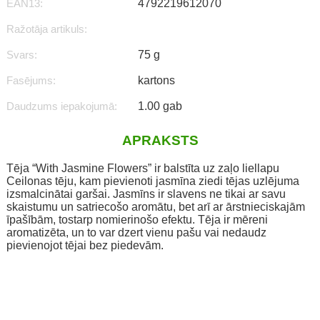
EAN13:
4792219612070
Ražotāja artikuls:
Svars:
75 g
Fasējums:
kartons
Daudzums iepakojumā:
1.00 gab
APRAKSTS
Tēja “With Jasmine Flowers” ​​ir balstīta uz zaļo liellapu
Ceilonas tēju, kam pievienoti jasmīna ziedi tējas uzlējuma
izsmalcinātai garšai. Jasmīns ir slavens ne tikai ar savu
skaistumu un satriecošo aromātu, bet arī ar ārstnieciskajām
īpašībām, tostarp nomierinošo efektu. Tēja ir mēreni
aromatizēta, un to var dzert vienu pašu vai nedaudz
pievienojot tējai bez piedevām.