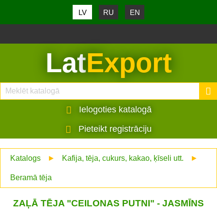
LV
RU
EN
Lat
Export
Ielogoties katalogā
Pieteikt registrāciju
Katalogs
►
Kafija, tēja, cukurs, kakao, ķīseli utt.
►
Beramā tēja
ZAĻĀ TĒJA "CEILONAS PUTNI" - JASMĪNS