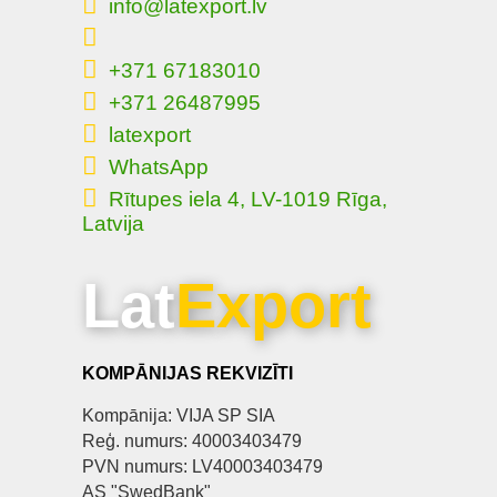
info@latexport.lv
+371 67183010
+371 26487995
latexport
WhatsApp
Rītupes iela 4, LV-1019 Rīga,
Latvija
Lat
Export
KOMPĀNIJAS REKVIZĪTI
Kompānija: VIJA SP SIA
Reģ. numurs: 40003403479
PVN numurs: LV40003403479
AS "SwedBank"