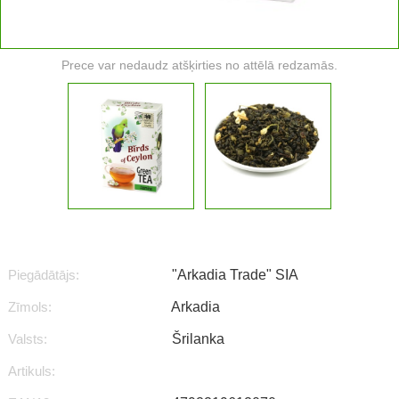
Prece var nedaudz atšķirties no attēlā redzamās.
Piegādātājs:
"Arkadia Trade" SIA
Zīmols:
Arkadia
Valsts:
Šrilanka
Artikuls: