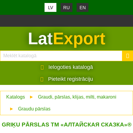
LV
RU
EN
Lat
Export
Ielogoties katalogā
Pieteikt registrāciju
Katalogs
►
Graudi, pārslas, klijas, milti, makaroni
►
Graudu pārslas
GRIĶU PĀRSLAS ТМ «АЛТАЙСКАЯ СКАЗКА»®