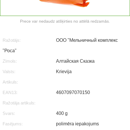
Prece var nedaudz atšķirties no attēlā redzamās.
Ražotājs:
ООО "Мельничный комплекс
"Роса"
Zīmols:
Алтайская Сказка
Valsts:
Krievija
Artikuls:
EAN13:
4607097070150
Ražotāja artikuls:
Svars:
400 g
Fasējums:
polimēra iepakojums