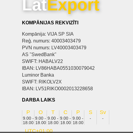
Lat
Export
KOMPĀNIJAS REKVIZĪTI
Kompānija: VIJA SP SIA
Reģ. numurs: 40003403479
PVN numurs: LV40003403479
AS "SwedBank"
SWIFT: HABALV22
IBAN: LV86HABA0551030079042
Luminor Banka
SWIFT: RIKOLV2X
IBAN: LV51RIKO0002013228658
DARBA LAIKS
P
O
T
C
P
S
Sv
9.00 -
9.00 -
9.00 -
9.00 -
9.00 -
-
-
18.00
18.00
18.00
18.00
18.00
UTC+01:00