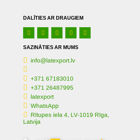
DALĪTIES AR DRAUGIEM
SAZINĀTIES AR MUMS
info@latexport.lv
+371 67183010
+371 26487995
latexport
WhatsApp
Rītupes iela 4, LV-1019 Rīga,
Latvija