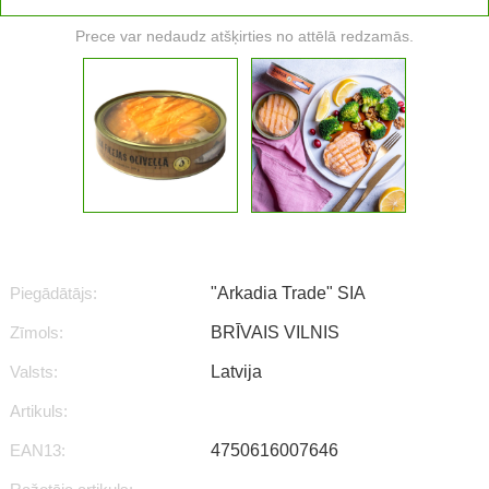
Prece var nedaudz atšķirties no attēlā redzamās.
Piegādātājs:
"Arkadia Trade" SIA
Zīmols:
BRĪVAIS VILNIS
Valsts:
Latvija
Artikuls:
EAN13:
4750616007646