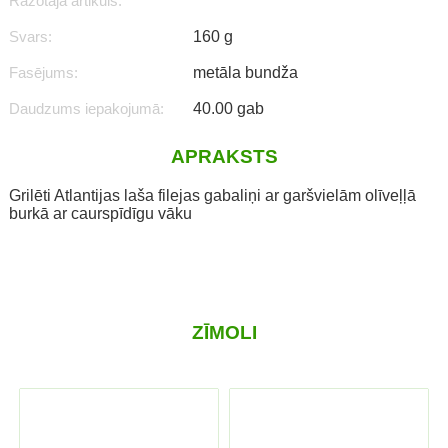
Ražotāja artikuls:
Svars:
160 g
Fasējums:
metāla bundža
Daudzums iepakojumā:
40.00 gab
APRAKSTS
Grilēti Atlantijas laša filejas gabaliņi ar garšvielām olīveļļā
burkā ar caurspīdīgu vāku
ZĪMOLI