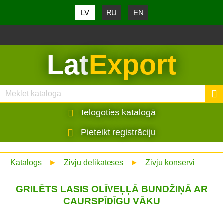
LV
RU
EN
Lat
Export
Ielogoties katalogā
Pieteikt registrāciju
Katalogs
►
Zivju delikateses
►
Zivju konservi
GRILĒTS LASIS OLĪVEĻĻĀ BUNDŽIŅĀ AR
CAURSPĪDĪGU VĀKU