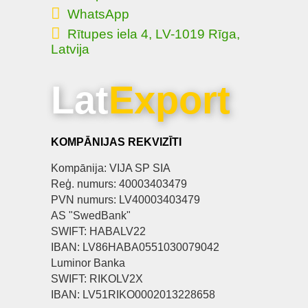
WhatsApp
Rītupes iela 4, LV-1019 Rīga,
Latvija
Lat
Export
KOMPĀNIJAS REKVIZĪTI
Kompānija: VIJA SP SIA
Reģ. numurs: 40003403479
PVN numurs: LV40003403479
AS "SwedBank"
SWIFT: HABALV22
IBAN: LV86HABA0551030079042
Luminor Banka
SWIFT: RIKOLV2X
IBAN: LV51RIKO0002013228658