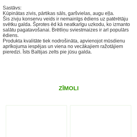
Sastāvs:
Kūpinātas zivis, pārtikas sāls, garšvielas, augu eļļa.
Šis zivju konservu veids ir nemainīgs ēdiens uz patērētāju
svētku galda. Šprotes ēd kā neatkarīgu uzkodu, ko izmanto
salātu pagatavošanai. Brētliņu sviestmaizes ir arī populārs
ēdiens.
Produkta kvalitāte tiek nodrošināta, apvienojot mūsdienu
aprīkojuma iespējas un viena no vecākajiem ražotājiem
pieredzi. Īsts Baltijas zelts pie jūsu galda.
ZĪMOLI