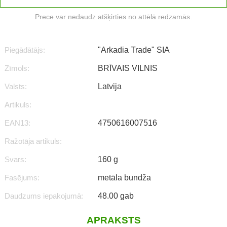
Prece var nedaudz atšķirties no attēlā redzamās.
Piegādātājs:
"Arkadia Trade" SIA
Zīmols:
BRĪVAIS VILNIS
Valsts:
Latvija
Artikuls:
EAN13:
4750616007516
Ražotāja artikuls:
Svars:
160 g
Fasējums:
metāla bundža
Daudzums iepakojumā:
48.00 gab
APRAKSTS