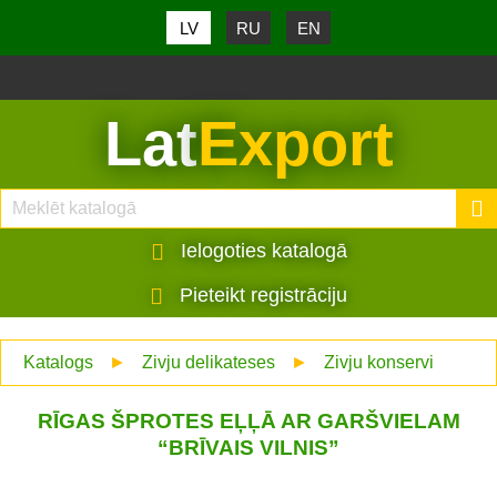
LV
RU
EN
Lat
Export
Ielogoties katalogā
Pieteikt registrāciju
Katalogs
►
Zivju delikateses
►
Zivju konservi
RĪGAS ŠPROTES EĻĻĀ AR GARŠVIELAM
“BRĪVAIS VILNIS”