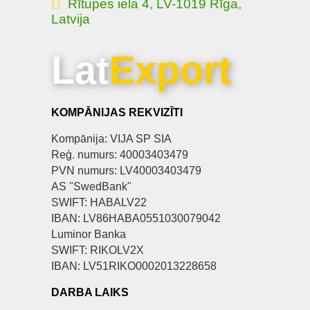
Rītupes iela 4, LV-1019 Rīga,
Latvija
Lat
Export
KOMPĀNIJAS REKVIZĪTI
Kompānija: VIJA SP SIA
Reģ. numurs: 40003403479
PVN numurs: LV40003403479
AS "SwedBank"
SWIFT: HABALV22
IBAN: LV86HABA0551030079042
Luminor Banka
SWIFT: RIKOLV2X
IBAN: LV51RIKO0002013228658
DARBA LAIKS