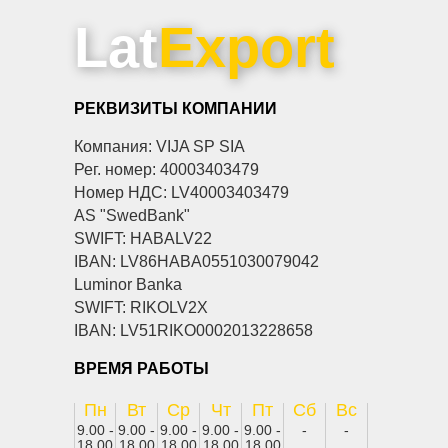
Lat
Export
РЕКВИЗИТЫ КОМПАНИИ
Компания: VIJA SP SIA
Рег. номер: 40003403479
Номер НДС: LV40003403479
AS "SwedBank"
SWIFT: HABALV22
IBAN: LV86HABA0551030079042
Luminor Banka
SWIFT: RIKOLV2X
IBAN: LV51RIKO0002013228658
ВРЕМЯ РАБОТЫ
Пн
Вт
Ср
Чт
Пт
Сб
Вс
9.00 -
9.00 -
9.00 -
9.00 -
9.00 -
-
-
18.00
18.00
18.00
18.00
18.00