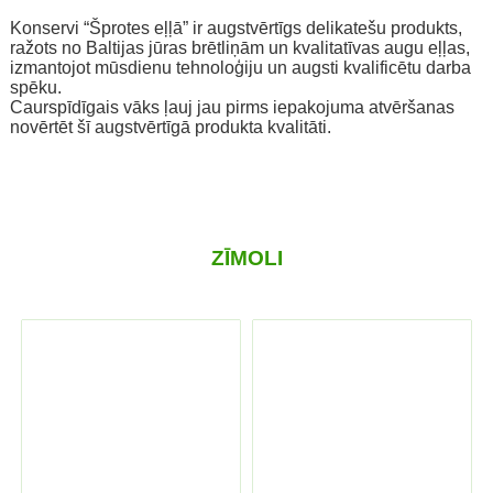
Konservi “Šprotes eļļā” ir augstvērtīgs delikatešu produkts,
ražots no Baltijas jūras brētliņām un kvalitatīvas augu eļļas,
izmantojot mūsdienu tehnoloģiju un augsti kvalificētu darba
spēku.
Caurspīdīgais vāks ļauj jau pirms iepakojuma atvēršanas
novērtēt šī augstvērtīgā produkta kvalitāti.
ZĪMOLI