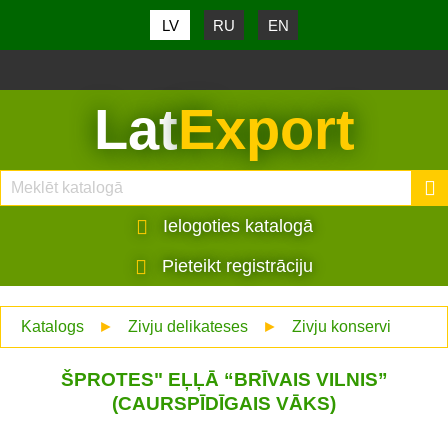
LV
RU
EN
Lat
Export
Ielogoties katalogā
Pieteikt registrāciju
Katalogs
►
Zivju delikateses
►
Zivju konservi
ŠPROTES" EĻĻĀ “BRĪVAIS VILNIS”
(CAURSPĪDĪGAIS VĀKS)