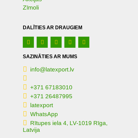
Zīmoli
DALĪTIES AR DRAUGIEM
SAZINĀTIES AR MUMS
info@latexport.lv
+371 67183010
+371 26487995
latexport
WhatsApp
Rītupes iela 4, LV-1019 Rīga,
Latvija