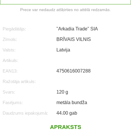
Prece var nedaudz atšķirties no attēlā redzamās.
Piegādātājs:
"Arkadia Trade" SIA
Zīmols:
BRĪVAIS VILNIS
Valsts:
Latvija
Artikuls:
EAN13:
4750616007288
Ražotāja artikuls:
Svars:
120 g
Fasējums:
metāla bundža
Daudzums iepakojumā:
44.00 gab
APRAKSTS