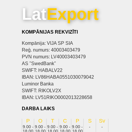
Lat
Export
KOMPĀNIJAS REKVIZĪTI
Kompānija: VIJA SP SIA
Reģ. numurs: 40003403479
PVN numurs: LV40003403479
AS "SwedBank"
SWIFT: HABALV22
IBAN: LV86HABA0551030079042
Luminor Banka
SWIFT: RIKOLV2X
IBAN: LV51RIKO0002013228658
DARBA LAIKS
P
O
T
C
P
S
Sv
9.00 -
9.00 -
9.00 -
9.00 -
9.00 -
-
-
18.00
18.00
18.00
18.00
18.00