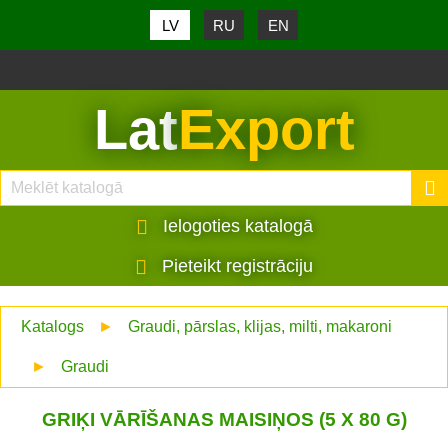
LV
RU
EN
Lat
Export
Ielogoties katalogā
Pieteikt registrāciju
Katalogs
►
Graudi, pārslas, klijas, milti, makaroni
►
Graudi
GRIĶI VĀRĪŠANAS MAISIŅOS (5 X 80 G)