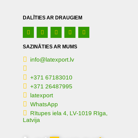
DALĪTIES AR DRAUGIEM
SAZINĀTIES AR MUMS
info@latexport.lv
+371 67183010
+371 26487995
latexport
WhatsApp
Rītupes iela 4, LV-1019 Rīga,
Latvija