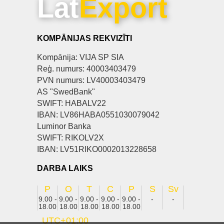
Lat
Export
KOMPĀNIJAS REKVIZĪTI
Kompānija: VIJA SP SIA
Reģ. numurs: 40003403479
PVN numurs: LV40003403479
AS "SwedBank"
SWIFT: HABALV22
IBAN: LV86HABA0551030079042
Luminor Banka
SWIFT: RIKOLV2X
IBAN: LV51RIKO0002013228658
DARBA LAIKS
P
O
T
C
P
S
Sv
9.00 -
9.00 -
9.00 -
9.00 -
9.00 -
-
-
18.00
18.00
18.00
18.00
18.00
UTC+01:00