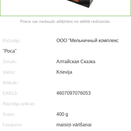
Prece var nedaudz atšķirties no attēlā redzamās.
Ražotājs:
ООО "Мельничный комплекс
"Роса"
Zīmols:
Алтайская Сказка
Valsts:
Krievija
Artikuls:
EAN13:
4607097076053
Ražotāja artikuls:
Svars:
400 g
Fasējums:
maisiņi vārīšanai