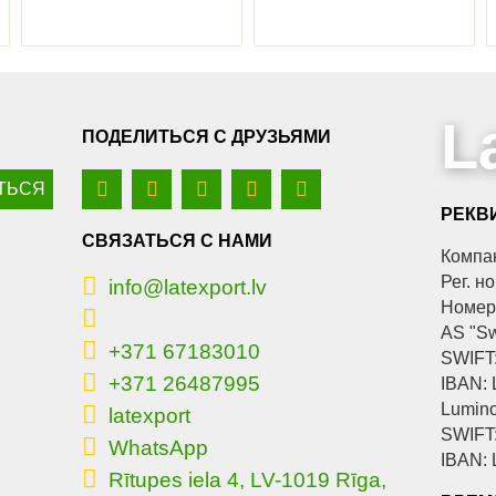
L
ПОДЕЛИТЬСЯ С ДРУЗЬЯМИ
РЕКВ
СВЯЗАТЬСЯ С НАМИ
Компан
Рег. н
info@latexport.lv
Номер
AS "S
+371 67183010
SWIFT
+371 26487995
IBAN:
Lumino
latexport
SWIFT
WhatsApp
IBAN:
Rītupes iela 4, LV-1019 Rīga,