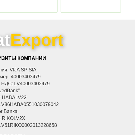
at
Export
ИЗИТЫ КОМПАНИИ
ия: VIJA SP SIA
омер: 40003403479
 НДС: LV40003403479
wedBank"
: HABALV22
 LV86HABA0551030079042
r Banka
: RIKOLV2X
 LV51RIKO0002013228658