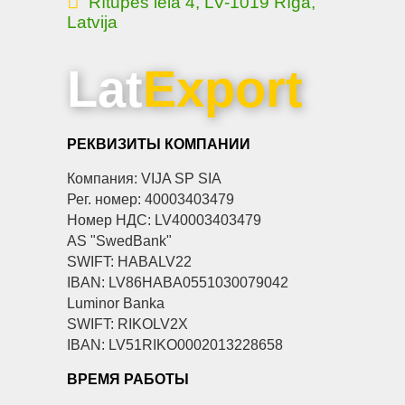
Rītupes iela 4, LV-1019 Rīga,
Latvija
Lat
Export
РЕКВИЗИТЫ КОМПАНИИ
Компания: VIJA SP SIA
Рег. номер: 40003403479
Номер НДС: LV40003403479
AS "SwedBank"
SWIFT: HABALV22
IBAN: LV86HABA0551030079042
Luminor Banka
SWIFT: RIKOLV2X
IBAN: LV51RIKO0002013228658
ВРЕМЯ РАБОТЫ