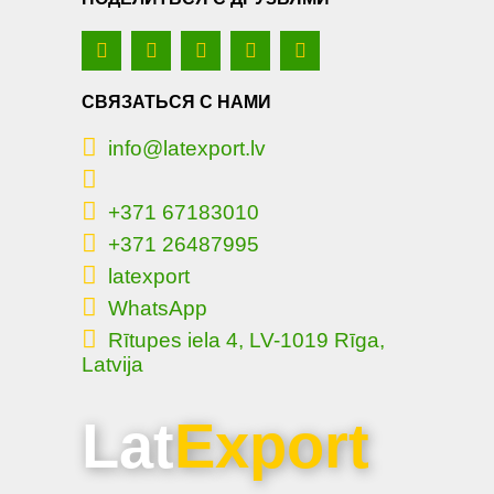
СВЯЗАТЬСЯ С НАМИ
info@latexport.lv
+371 67183010
+371 26487995
latexport
WhatsApp
Rītupes iela 4, LV-1019 Rīga,
Latvija
Lat
Export