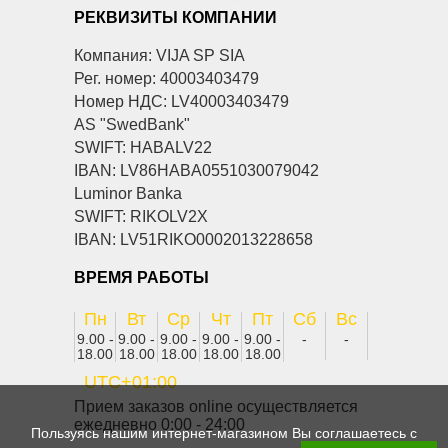
РЕКВИЗИТЫ КОМПАНИИ
Компания: VIJA SP SIA
Рег. номер: 40003403479
Номер НДС: LV40003403479
AS "SwedBank"
SWIFT: HABALV22
IBAN: LV86HABA0551030079042
Luminor Banka
SWIFT: RIKOLV2X
IBAN: LV51RIKO0002013228658
ВРЕМЯ РАБОТЫ
Пн
Вт
Ср
Чт
Пт
Сб
Вс
9.00 -
9.00 -
9.00 -
9.00 -
9.00 -
-
-
18.00
18.00
18.00
18.00
18.00
UTC+01:00
Прием заказов online осуществляется
ежедневно 0:00 - 24:00
Пользуясь нашим интернет-магазином Вы соглашаетесь с