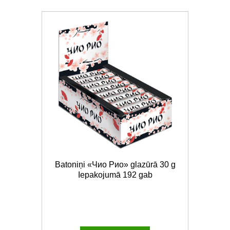
Batoniņi «Чио Рио» glazūrā 30 g
Iepakojumā 192 gab