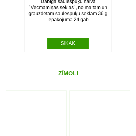
Dabīgā saulespuķu halva
"Vecmāmiņas sēklas", no maltām un
grauzdētām saulespuķu sēklām 36 g
Iepakojumā 24 gab
SĪKĀK
ZĪMOLI