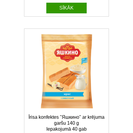
SĪKĀK
Īrisa konfektes "Яшкино" ar krējuma
garšu 140 g
Iepakojumā 40 gab