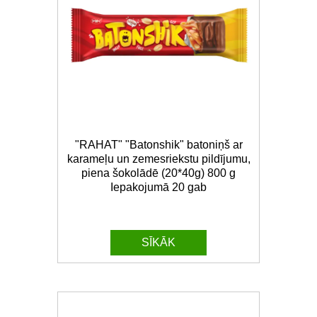
"RAHAT" "Batonshik" batoniņš ar
karameļu un zemesriekstu pildījumu,
piena šokolādē (20*40g) 800 g
Iepakojumā 20 gab
SĪKĀK