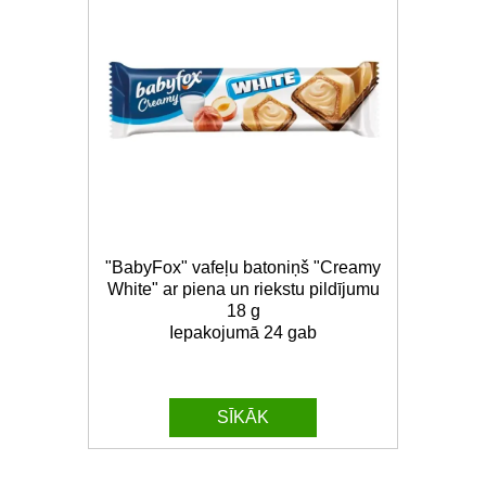
"BabyFox" vafeļu batoniņš "Creamy
White" ar piena un riekstu pildījumu
18 g
Iepakojumā 24 gab
SĪKĀK