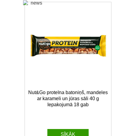
Nut&Go proteīna batoniņš, mandeles
ar karameli un jūras sāli 40 g
Iepakojumā 18 gab
SĪKĀK