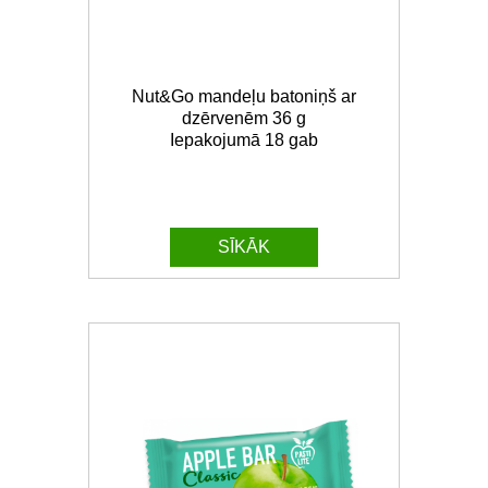
Nut&Go mandeļu batoniņš ar
dzērvenēm 36 g
Iepakojumā 18 gab
SĪKĀK