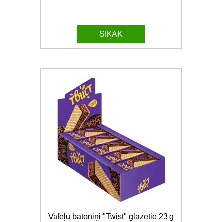
SĪKĀK
Vafeļu batoniņi "Twist" glazētie 23 g