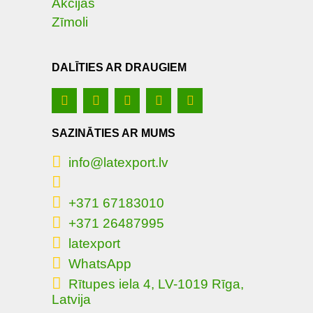
Akcijas
Zīmoli
DALĪTIES AR DRAUGIEM
SAZINĀTIES AR MUMS
info@latexport.lv
+371 67183010
+371 26487995
latexport
WhatsApp
Rītupes iela 4, LV-1019 Rīga,
Latvija