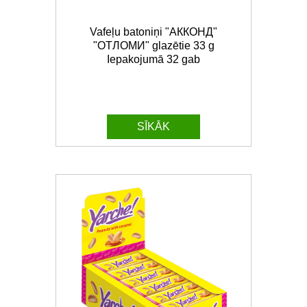
Vafeļu batoniņi "АККОНД"
"ОТЛОМИ" glazētie 33 g
Iepakojumā 32 gab
SĪKĀK