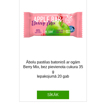
Ābolu pastilas batoniņš ar ogām
Berry Mix, bez pievienota cukura 35
g
Iepakojumā 20 gab
SĪKĀK