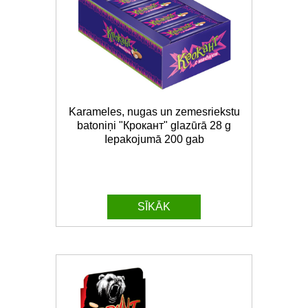
Karameles, nugas un zemesriekstu
batoniņi "Крокант" glazūrā 28 g
Iepakojumā 200 gab
SĪKĀK