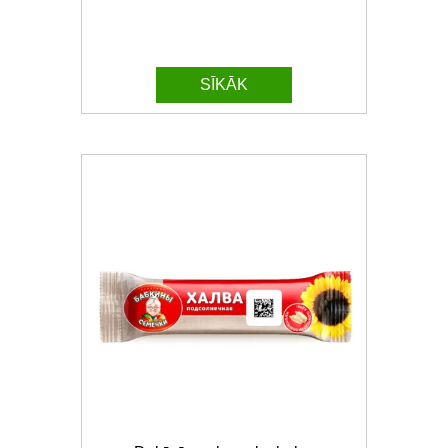
SĪKĀK