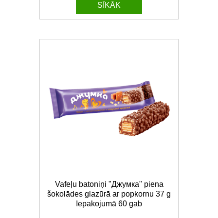
SĪKĀK
Vafeļu batoniņi "Джумка" piena
šokolādes glazūrā ar popkornu 37 g
Iepakojumā 60 gab