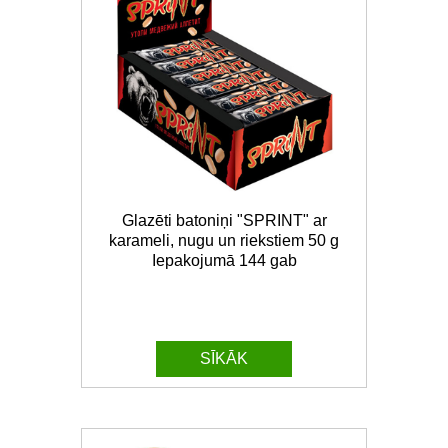
Glazēti batoniņi "SPRINT" ar
karameli, nugu un riekstiem 50 g
Iepakojumā 144 gab
SĪKĀK