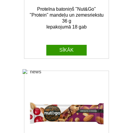
Proteīna batoniņš "Nut&Go"
"Protein" mandeļu un zemesriekstu
36 g
Iepakojumā 18 gab
SĪKĀK