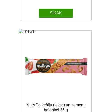
SĪKĀK
Nut&Go kešiju riekstu un zemeņu
batoniņš 36 g