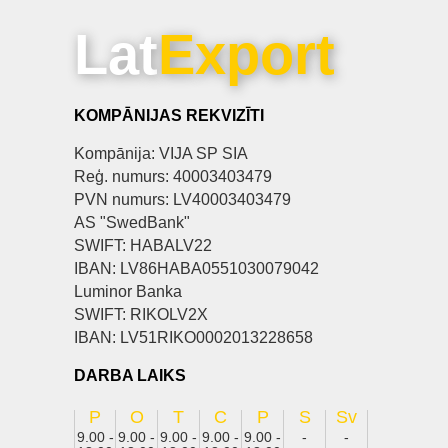
Lat
Export
KOMPĀNIJAS REKVIZĪTI
Kompānija: VIJA SP SIA
Reģ. numurs: 40003403479
PVN numurs: LV40003403479
AS "SwedBank"
SWIFT: HABALV22
IBAN: LV86HABA0551030079042
Luminor Banka
SWIFT: RIKOLV2X
IBAN: LV51RIKO0002013228658
DARBA LAIKS
P
O
T
C
P
S
Sv
9.00 -
9.00 -
9.00 -
9.00 -
9.00 -
-
-