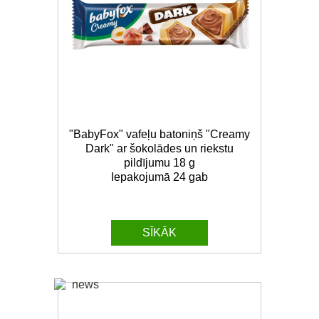
"BabyFox" vafeļu batoniņš "Creamy
Dark" ar šokolādes un riekstu
pildījumu 18 g
Iepakojumā 24 gab
SĪKĀK