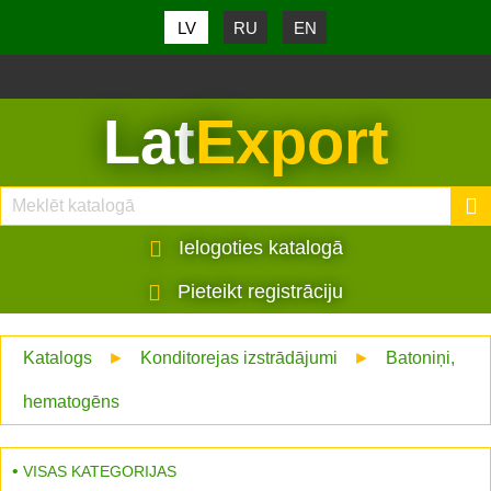
LV
RU
EN
Lat
Export
Ielogoties katalogā
Pieteikt registrāciju
Katalogs
►
Konditorejas izstrādājumi
►
Batoniņi,
hematogēns
VISAS KATEGORIJAS