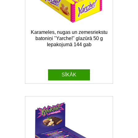
Karameles, nugas un zemesriekstu
batoniņi "Yarche!" glazūrā 50 g
Iepakojumā 144 gab
SĪKĀK