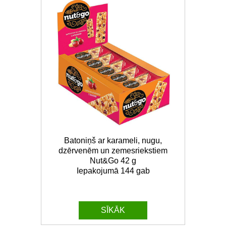
Batoniņš ar karameli, nugu,
dzērvenēm un zemesriekstiem
Nut&Go 42 g
Iepakojumā 144 gab
SĪKĀK