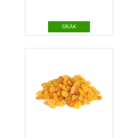
SĪKĀK