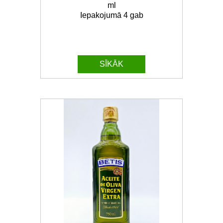
ml
Iepakojumā 4 gab
SĪKĀK