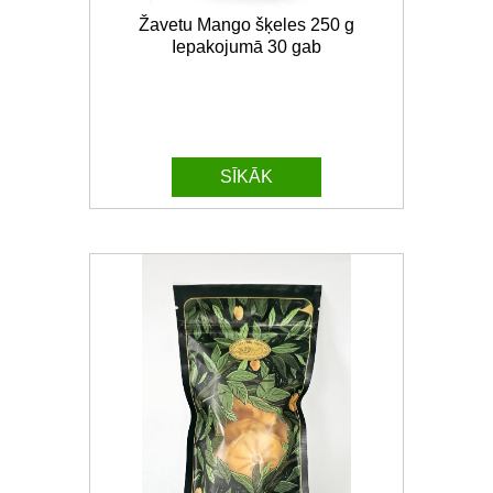
Žavetu Mango šķeles 250 g
Iepakojumā 30 gab
SĪKĀK