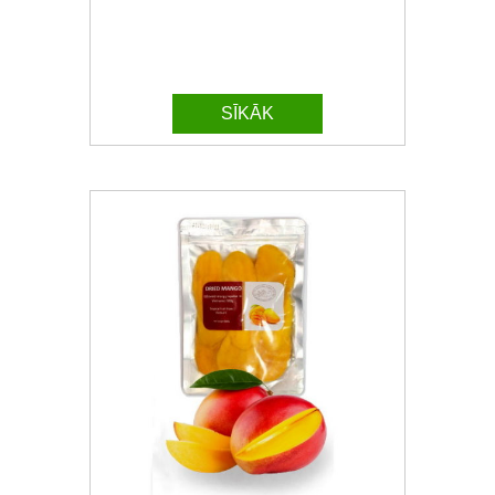
SĪKĀK