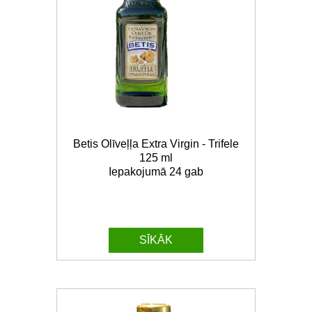
Betis Olīveļļa Extra Virgin - Trifele
125 ml
Iepakojumā 24 gab
SĪKĀK