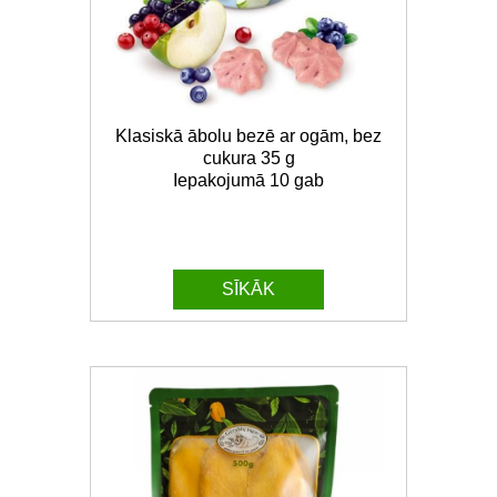
Klasiskā ābolu bezē ar ogām, bez
cukura 35 g
Iepakojumā 10 gab
SĪKĀK