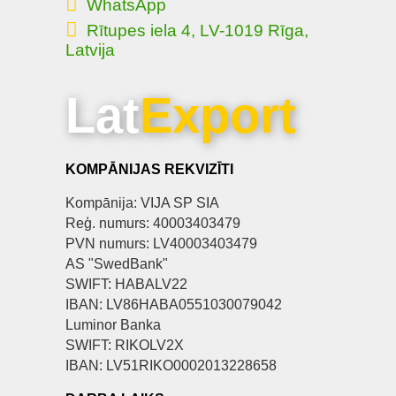
WhatsApp
Rītupes iela 4, LV-1019 Rīga,
Latvija
Lat
Export
KOMPĀNIJAS REKVIZĪTI
Kompānija: VIJA SP SIA
Reģ. numurs: 40003403479
PVN numurs: LV40003403479
AS "SwedBank"
SWIFT: HABALV22
IBAN: LV86HABA0551030079042
Luminor Banka
SWIFT: RIKOLV2X
IBAN: LV51RIKO0002013228658