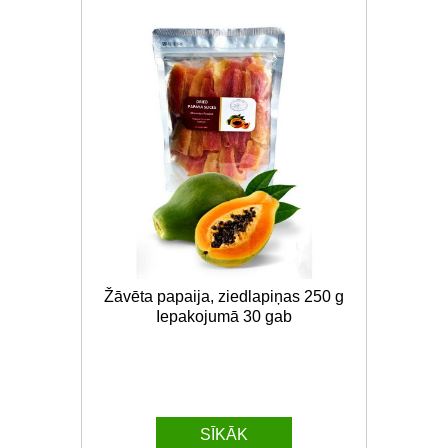
Žāvēta papaija, ziedlapiņas 250 g
Iepakojumā 30 gab
SĪKĀK