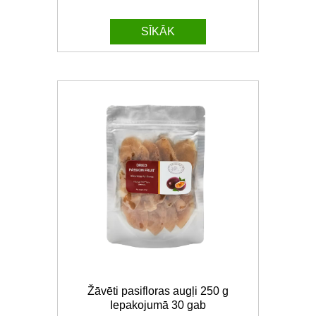
SĪKĀK
Žāvēti pasifloras augļi 250 g
Iepakojumā 30 gab