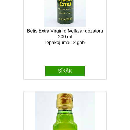
Betis Extra Virgin olīveļļa ar dozatoru
200 ml
Iepakojumā 12 gab
SĪKĀK