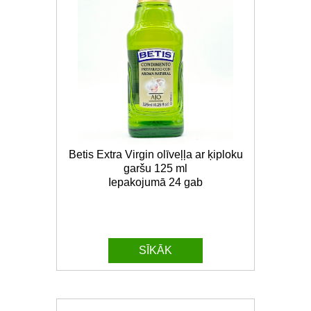
Betis Extra Virgin olīveļļa ar ķiploku
garšu 125 ml
Iepakojumā 24 gab
SĪKĀK