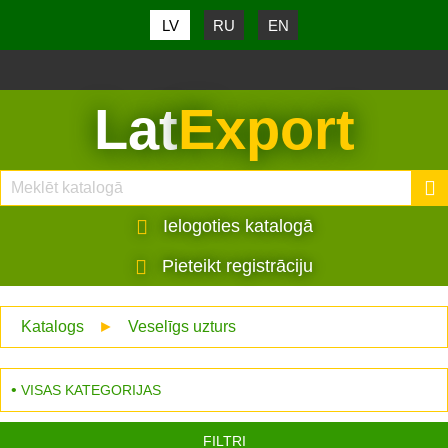
LV
RU
EN
Lat
Export
Ielogoties katalogā
Pieteikt registrāciju
Katalogs
►
Veselīgs uzturs
VISAS KATEGORIJAS
FILTRI