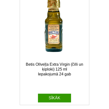
Betis Olīveļļa Extra Virgin (čilli un
ķiploki) 125 ml
Iepakojumā 24 gab
SĪKĀK