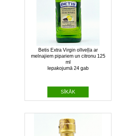
Betis Extra Virgin olīveļļa ar
melnajiem pipariem un citronu 125
ml
Iepakojumā 24 gab
SĪKĀK