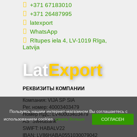
+371 67183010
+371 26487995
latexport
WhatsApp
Rītupes iela 4, LV-1019 Rīga,
Latvija
Lat
Export
РЕКВИЗИТЫ КОМПАНИИ
Компания: VIJA SP SIA
Рег. номер: 40003403479
Пользуясь нашим интернет-магазином Вы соглашаетесь с
Номер НДС: LV40003403479
использованием cookies.
узнать больше
AS "SwedBank"
SWIFT: HABALV22
IBAN: LV86HABA0551030079042