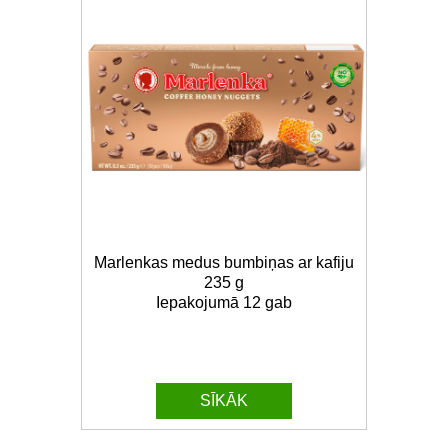
Marlenkas medus bumbiņas ar kafiju
235 g
Iepakojumā 12 gab
SĪKĀK