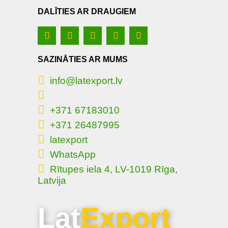
DALĪTIES AR DRAUGIEM
SAZINĀTIES AR MUMS
info@latexport.lv
+371 67183010
+371 26487995
latexport
WhatsApp
Rītupes iela 4, LV-1019 Rīga,
Latvija
Lat
Export