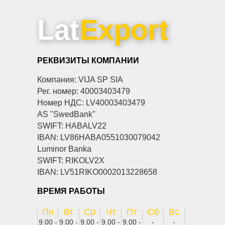
Lat
Export
РЕКВИЗИТЫ КОМПАНИИ
Компания: VIJA SP SIA
Рег. номер: 40003403479
Номер НДС: LV40003403479
AS "SwedBank"
SWIFT: HABALV22
IBAN: LV86HABA0551030079042
Luminor Banka
SWIFT: RIKOLV2X
IBAN: LV51RIKO0002013228658
ВРЕМЯ РАБОТЫ
Пн
Вт
Ср
Чт
Пт
Сб
Вс
9.00 -
9.00 -
9.00 -
9.00 -
9.00 -
-
-