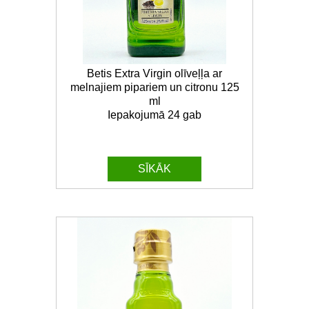
Betis Extra Virgin olīveļļa ar
melnajiem pipariem un citronu 125
ml
Iepakojumā 24 gab
SĪKĀK