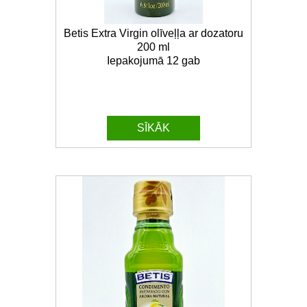
Betis Extra Virgin olīveļļa ar dozatoru
200 ml
Iepakojumā 12 gab
SĪKĀK