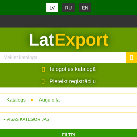
LV
RU
EN
Lat
Export
Ielogoties katalogā
Pieteikt registrāciju
Katalogs
►
Augu eļļa
VISAS KATEGORIJAS
FILTRI