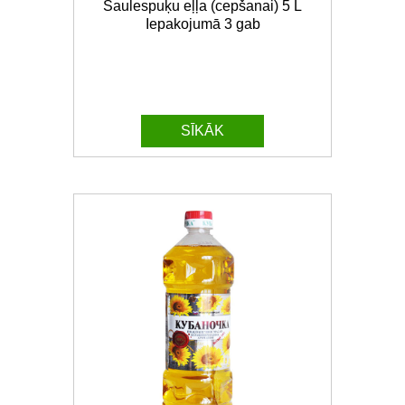
Saulespuķu eļļa (cepšanai) 5 L
Iepakojumā 3 gab
SĪKĀK