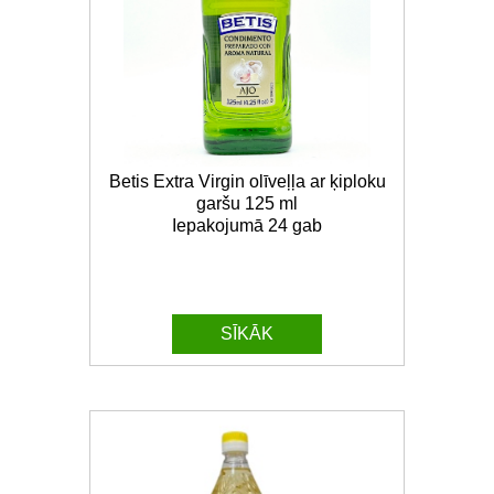
Betis Extra Virgin olīveļļa ar ķiploku
garšu 125 ml
Iepakojumā 24 gab
SĪKĀK