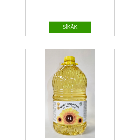
SĪKĀK