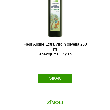
Fleur Alpine Extra Virgin olīveļļa 250
ml
Iepakojumā 12 gab
SĪKĀK
ZĪMOLI