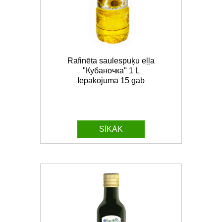
Rafinēta saulespuķu eļļa
"Кубаночка" 1 L
Iepakojumā 15 gab
SĪKĀK