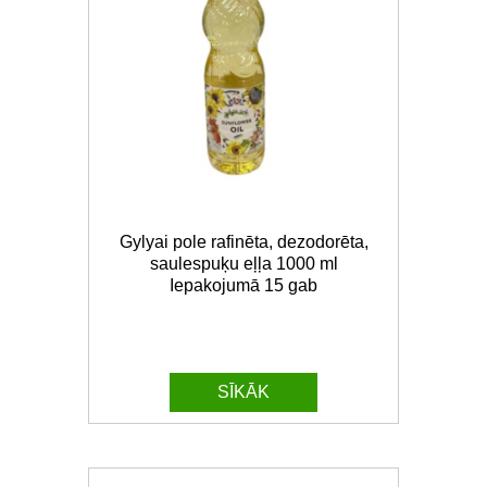
Gylyai pole rafinēta, dezodorēta,
saulespuķu eļļa 1000 ml
Iepakojumā 15 gab
SĪKĀK