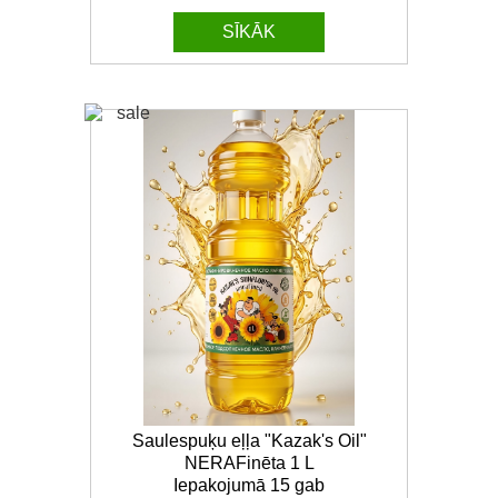
SĪKĀK
Saulespuķu eļļa "Kazak's Oil"
NERAFinēta 1 L
Iepakojumā 15 gab