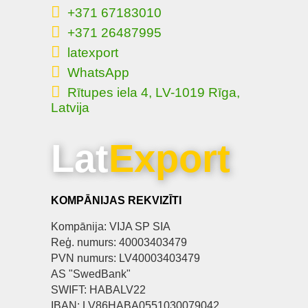
+371 67183010
+371 26487995
latexport
WhatsApp
Rītupes iela 4, LV-1019 Rīga,
Latvija
Lat
Export
KOMPĀNIJAS REKVIZĪTI
Kompānija: VIJA SP SIA
Reģ. numurs: 40003403479
PVN numurs: LV40003403479
AS "SwedBank"
SWIFT: HABALV22
IBAN: LV86HABA0551030079042