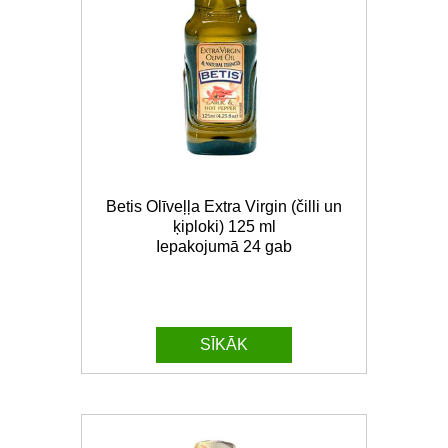
Betis Olīveļļa Extra Virgin (čilli un
ķiploki) 125 ml
Iepakojumā 24 gab
SĪKĀK