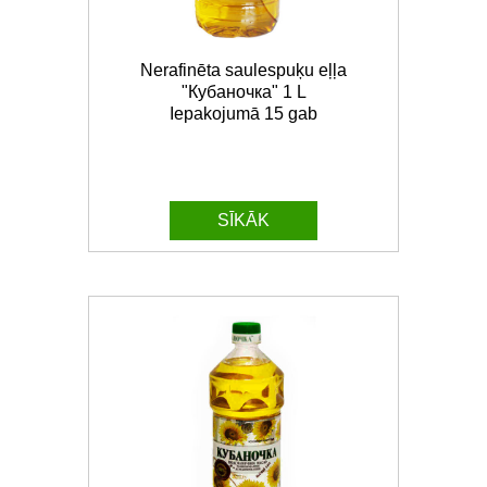
Nerafinēta saulespuķu eļļa
"Кубаночка" 1 L
Iepakojumā 15 gab
SĪKĀK