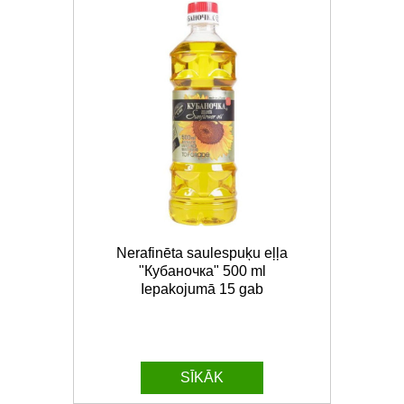
Nerafinēta saulespuķu eļļa
"Кубаночка" 500 ml
Iepakojumā 15 gab
SĪKĀK