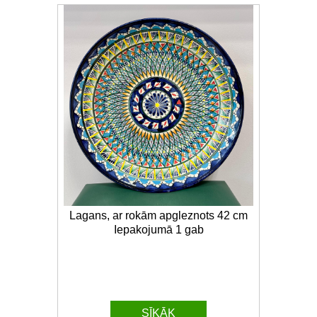
Lagans, ar rokām apgleznots 42 cm
Iepakojumā 1 gab
SĪKĀK