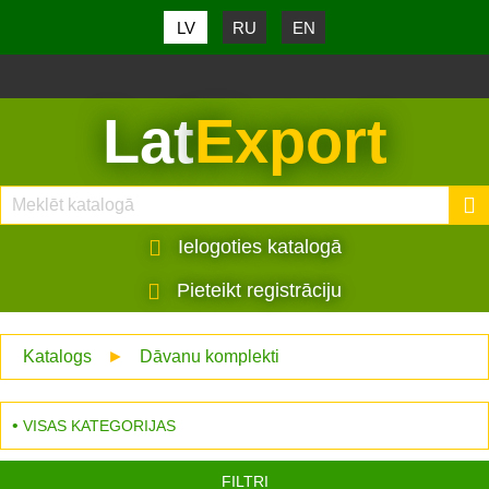
LV
RU
EN
Lat
Export
Ielogoties katalogā
Pieteikt registrāciju
Katalogs
►
Dāvanu komplekti
VISAS KATEGORIJAS
FILTRI