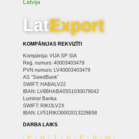
Latvija
Lat
Export
KOMPĀNIJAS REKVIZĪTI
Kompānija: VIJA SP SIA
Reģ. numurs: 40003403479
PVN numurs: LV40003403479
AS "SwedBank"
SWIFT: HABALV22
IBAN: LV86HABA0551030079042
Luminor Banka
SWIFT: RIKOLV2X
IBAN: LV51RIKO0002013228658
DARBA LAIKS
P
O
T
C
P
S
Sv