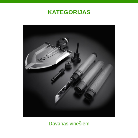
KATEGORIJAS
Dāvanas vīriešiem