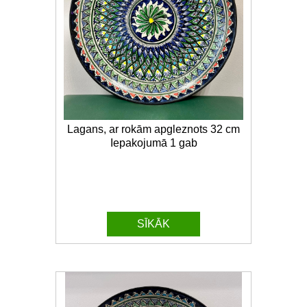
Lagans, ar rokām apgleznots 32 cm
Iepakojumā 1 gab
SĪKĀK