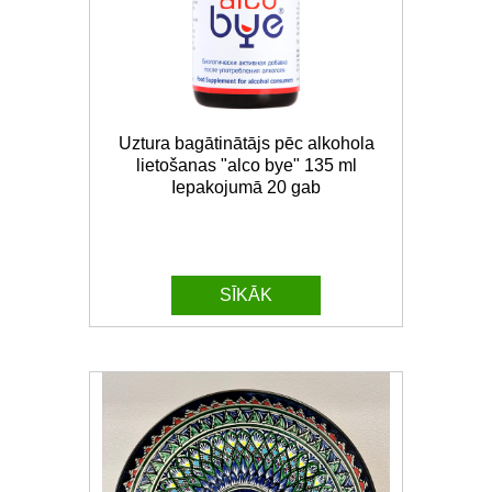
Uztura bagātinātājs pēc alkohola
lietošanas "alco bye" 135 ml
Iepakojumā 20 gab
SĪKĀK