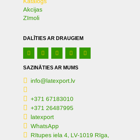
Katalogs
Akcijas
Zīmoli
DALĪTIES AR DRAUGIEM
SAZINĀTIES AR MUMS
info@latexport.lv
+371 67183010
+371 26487995
latexport
WhatsApp
Rītupes iela 4, LV-1019 Rīga,