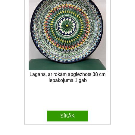
Lagans, ar rokām apgleznots 38 cm
Iepakojumā 1 gab
SĪKĀK