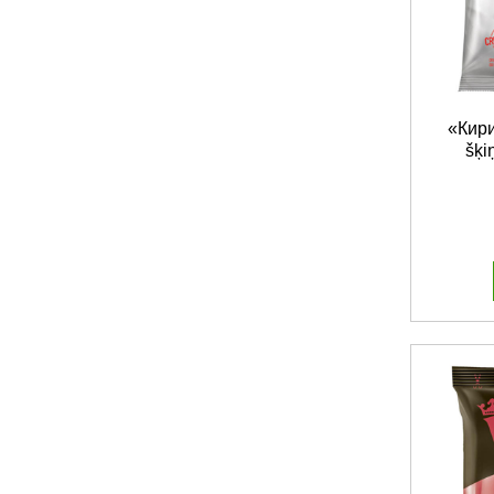
«Кири
šķi