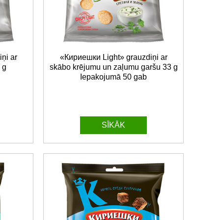
ņi ar
«Кириешки Light» grauzdiņi ar
 g
skābo krējumu un zaļumu garšu 33 g
Iepakojumā 50 gab
SĪKĀK