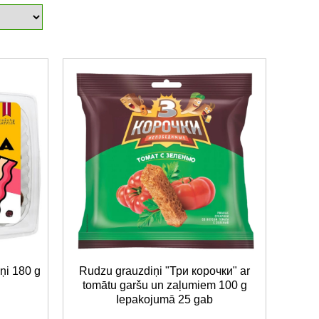
ņi 180 g
Rudzu grauzdiņi "Три корочки" ar
tomātu garšu un zaļumiem 100 g
Iepakojumā 25 gab