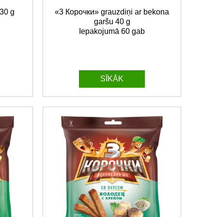
130 g
«3 Корочки» grauzdiņi ar bekona
garšu 40 g
Iepakojumā 60 gab
SĪKĀK