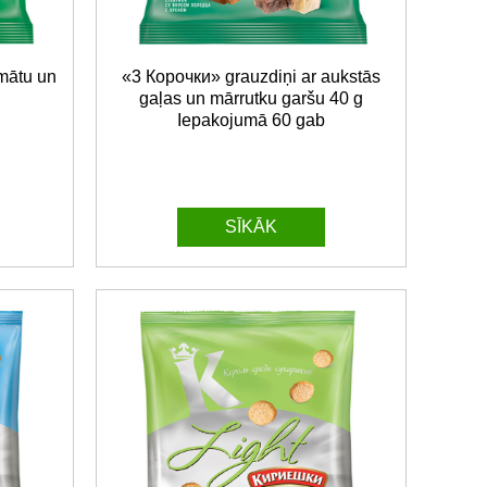
mātu un
«3 Корочки» grauzdiņi ar aukstās
gaļas un mārrutku garšu 40 g
Iepakojumā 60 gab
SĪKĀK