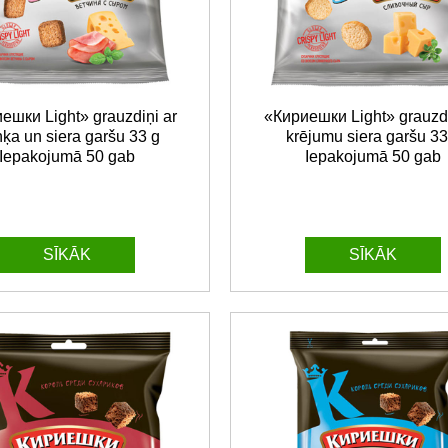
ешки Light» grauzdiņi ar
«Кириешки Light» grauzdi
ņķa un siera garšu 33 g
krējumu siera garšu 33
Iepakojumā 50 gab
Iepakojumā 50 gab
SĪKĀK
SĪKĀK