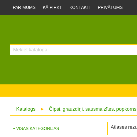
PAR MUMS
KĀ PIRKT
KONTAKTI
PRIVĀTUMS
Katalogs
►
Čipsi, grauzdiņi, sausmaizītes, popkorns
Atlases rezu
VISAS KATEGORIJAS