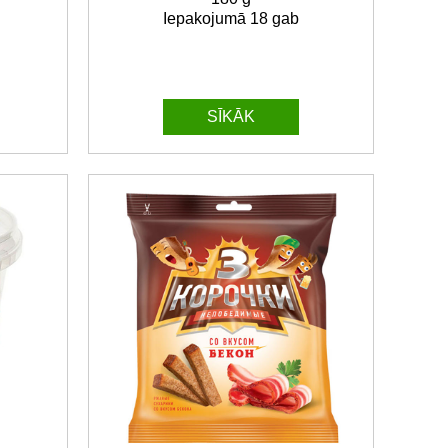
Iepakojumā 18 gab
SĪKĀK