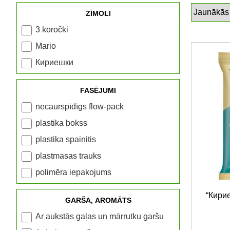
ZĪMOLI
3 koročki
Mario
Кириешки
FASĒJUMI
necaurspīdīgs flow-pack
plastika bokss
plastika spainitis
plastmasas trauks
polimēra iepakojums
“Кирие
GARŠA, AROMĀTS
Ar aukstās gaļas un mārrutku garšu