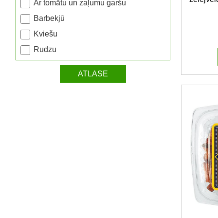
Ar tomātu un zaļumu garšu
Barbekjū
Kviešu
Rudzu