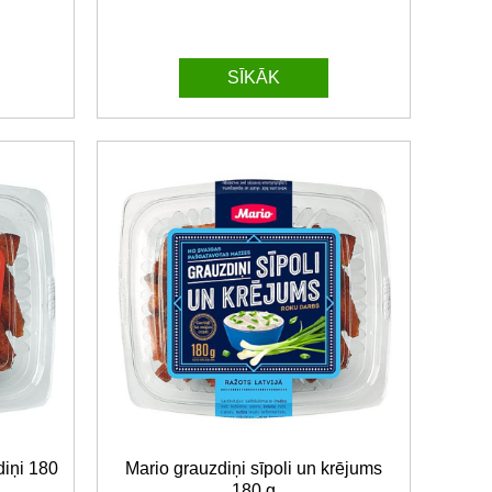
SĪKĀK
diņi 180
Mario grauzdiņi sīpoli un krējums
180 g