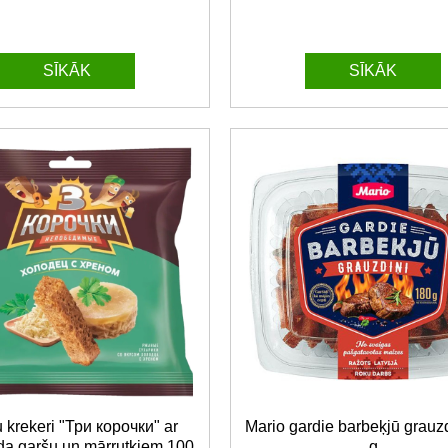
SĪKĀK
SĪKĀK
 krekeri "Три корочки" ar
Mario gardie barbeķjū grauz
ida garšu un mārrutkiem 100
g