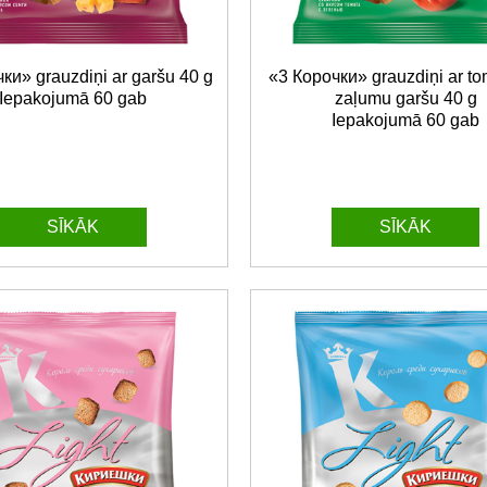
ки» grauzdiņi ar garšu 40 g
«3 Корочки» grauzdiņi ar to
Iepakojumā 60 gab
zaļumu garšu 40 g
Iepakojumā 60 gab
SĪKĀK
SĪKĀK