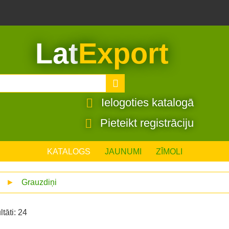
Lat
Export
Ielogoties katalogā
Pieteikt registrāciju
KATALOGS
JAUNUMI
ZĪMOLI
►
Grauzdiņi
ltāti: 24