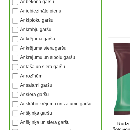
Ar bekona garšu
Ar iebiezināto pienu
Ar ķiploku garšu
Ar krabju garšu
Ar krējuma garšu
Ar krējuma siera garšu
Ar krējumu un sīpolu garšu
Ar laša un siera garšu
Ar rozīnēm
Ar salami garšu
Ar siera garšu
Ar skābo krējumu un zaļumu garšu
Ar šķiņķa garšu
Ar šķiņķa un siera garšu
Rudzu
želejve