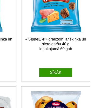
iņķa un
«Кириешки» grauzdiņi ar šķiņķa un
siera garšu 40 g
Iepakojumā 60 gab
SĪKĀK