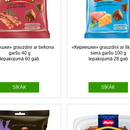
шки» grauzdiņi ar bekona
«Кириешки» grauzdiņi ar šķ
garšu 40 g
siera garšu 100 g
Iepakojumā 60 gab
Iepakojumā 28 gab
SĪKĀK
SĪKĀK