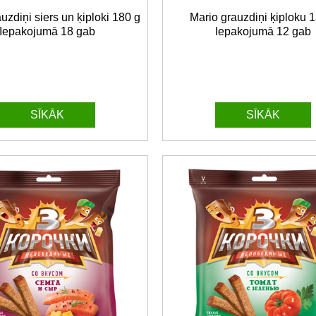
uzdiņi siers un ķiploki 180 g
Mario grauzdiņi ķiploku 
Iepakojumā 18 gab
Iepakojumā 12 gab
SĪKĀK
SĪKĀK