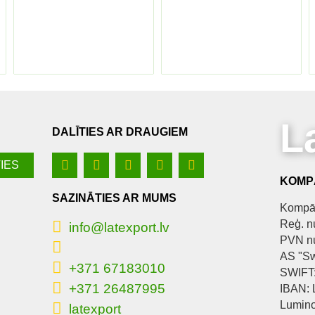
L
DALĪTIES AR DRAUGIEM
KOMPĀ
SAZINĀTIES AR MUMS
Kompān
Reģ. n
info@latexport.lv
PVN n
AS "S
+371 67183010
SWIFT
+371 26487995
IBAN:
Lumino
latexport