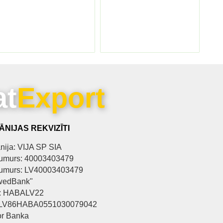
at
Export
NIJAS REKVIZĪTI
ija: VIJA SP SIA
umurs: 40003403479
umurs: LV40003403479
wedBank"
: HABALV22
 LV86HABA0551030079042
r Banka