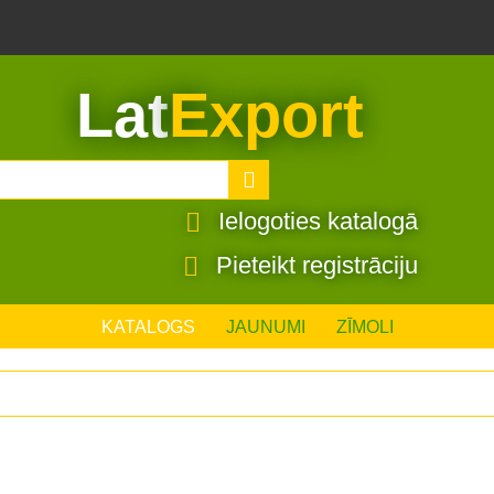
Lat
Export
Ielogoties katalogā
Pieteikt registrāciju
KATALOGS
JAUNUMI
ZĪMOLI