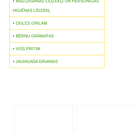
MAZGĀŠANAS LĪDZEKĻI UN PERSONĪGĀS
HIGIĒNAS LĪDZEKĻ
OGLES GRILAM
BĒRNU GRĀMATAS
VISS PIRTIM
JAUNGADA DĀVANAS