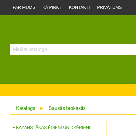
PAR MUMS
KĀ PIRKT
KONTAKTI
PRIVĀTUMS
Katalogs
►
Sausās brokastis
KAZAHSTĀNAS ĒDIENI UN DZĒRIENI